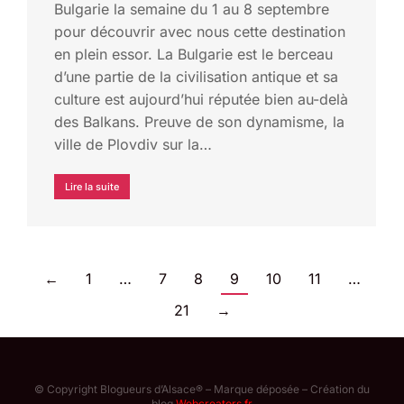
Bulgarie la semaine du 1 au 8 septembre
pour découvrir avec nous cette destination
en plein essor. La Bulgarie est le berceau
d’une partie de la civilisation antique et sa
culture est aujourd’hui réputée bien au-delà
des Balkans. Preuve de son dynamisme, la
ville de Plovdiv sur la…
Lire la suite
←
1
…
7
8
9
10
11
…
21
→
© Copyright Blogueurs d’Alsace® – Marque déposée – Création du
blog
Webcreators.fr