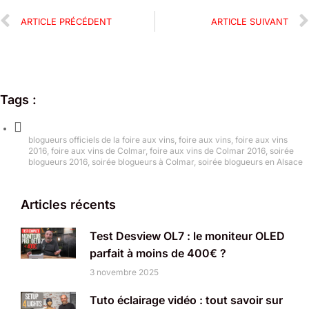
ARTICLE PRÉCÉDENT
ARTICLE SUIVANT
Tags :
blogueurs officiels de la foire aux vins
,
foire aux vins
,
foire aux vins
2016
,
foire aux vins de Colmar
,
foire aux vins de Colmar 2016
,
soirée
blogueurs 2016
,
soirée blogueurs à Colmar
,
soirée blogueurs en Alsace
Articles récents
Test Desview OL7 : le moniteur OLED
parfait à moins de 400€ ?
3 novembre 2025
Tuto éclairage vidéo : tout savoir sur