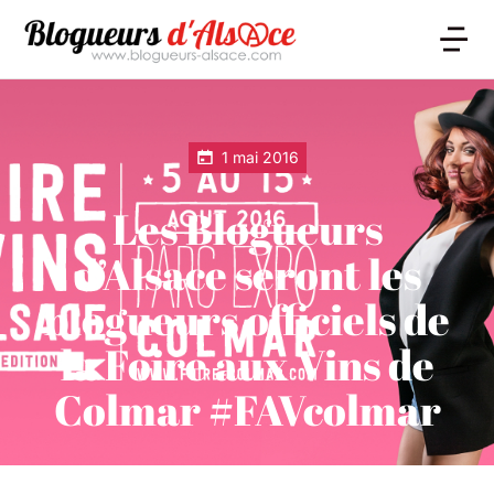
1 mai 2016
Les Blogueurs
d’Alsace seront les
blogueurs officiels de
la Foire aux Vins de
Colmar #FAVcolmar