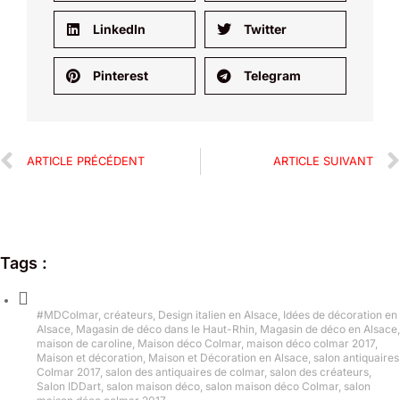
LinkedIn
Twitter
Pinterest
Telegram
ARTICLE PRÉCÉDENT
ARTICLE SUIVANT
Tags :
#MDColmar
,
créateurs
,
Design italien en Alsace
,
Idées de décoration en
Alsace
,
Magasin de déco dans le Haut-Rhin
,
Magasin de déco en Alsace
,
maison de caroline
,
Maison déco Colmar
,
maison déco colmar 2017
,
Maison et décoration
,
Maison et Décoration en Alsace
,
salon antiquaires
Colmar 2017
,
salon des antiquaires de colmar
,
salon des créateurs
,
Salon IDDart
,
salon maison déco
,
salon maison déco Colmar
,
salon