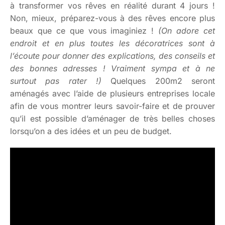
à transformer vos rêves en réalité durant 4 jours !
Non, mieux, préparez-vous à des rêves encore plus
beaux que ce que vous imaginiez !
(On adore cet
endroit et en plus toutes les décoratrices sont à
l’écoute pour donner des explications, des conseils et
des bonnes adresses ! Vraiment sympa et à ne
surtout pas rater !)
Quelques 200m2 seront
aménagés avec l’aide de plusieurs entreprises locale
afin de vous montrer leurs savoir-faire et de prouver
qu’il est possible d’aménager de très belles choses
lorsqu’on a des idées et un peu de budget.