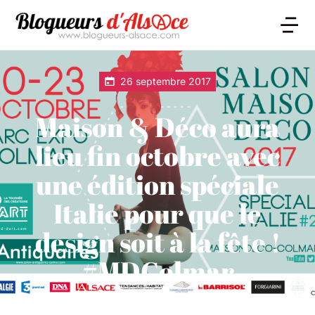
26 septembre 2017
Maison & Déco aura
lieu fin octobre avec
une édition spéciale
Italie pour que le
design soit à la fête !
#MDColmar