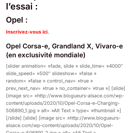
l’essai :
Opel :
Inscrivez-vous ici
.
Opel Corsa-e, Grandland X, Vivaro-e
(en exclusivité mondiale)
[slider animation= »fade, slide » slide_time= »4000″
slide_speed= »500″ slideshow= »false »
random= »false » control_nav= »true »
prev_next_nav= »true » no_container= »true »] [slide]
[image src= »http://www.blogueurs-alsace.com/wp-
content/uploads/2020/10/Opel-Corsa-e-Charging-
506890_1.jpg » alt= »Alt Text » type= »thumbnail »]
[/slide] [slide] [image src= »http://www.blogueurs-
alsace.com/wp-content/uploads/2020/10/Opel-
Corsa-e-506891_2.jpg » alt= »Alt Text »