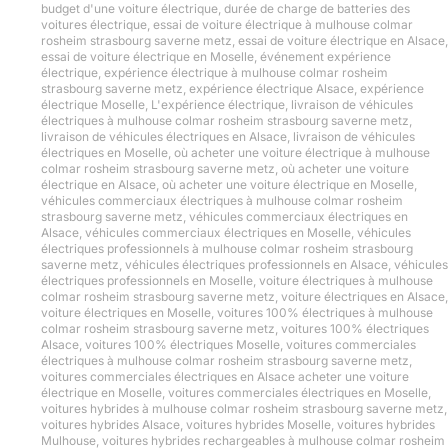
budget d'une voiture électrique
,
durée de charge de batteries des
voitures électrique
,
essai de voiture électrique à mulhouse colmar
rosheim strasbourg saverne metz
,
essai de voiture électrique en Alsace
,
essai de voiture électrique en Moselle
,
événement expérience
électrique
,
expérience électrique à mulhouse colmar rosheim
strasbourg saverne metz
,
expérience électrique Alsace
,
expérience
électrique Moselle
,
L'expérience électrique
,
livraison de véhicules
électriques à mulhouse colmar rosheim strasbourg saverne metz
,
livraison de véhicules électriques en Alsace
,
livraison de véhicules
électriques en Moselle
,
où acheter une voiture électrique à mulhouse
colmar rosheim strasbourg saverne metz
,
où acheter une voiture
électrique en Alsace
,
où acheter une voiture électrique en Moselle
,
véhicules commerciaux électriques à mulhouse colmar rosheim
strasbourg saverne metz
,
véhicules commerciaux électriques en
Alsace
,
véhicules commerciaux électriques en Moselle
,
véhicules
électriques professionnels à mulhouse colmar rosheim strasbourg
saverne metz
,
véhicules électriques professionnels en Alsace
,
véhicules
électriques professionnels en Moselle
,
voiture électriques à mulhouse
colmar rosheim strasbourg saverne metz
,
voiture électriques en Alsace
,
voiture électriques en Moselle
,
voitures 100% électriques à mulhouse
colmar rosheim strasbourg saverne metz
,
voitures 100% électriques
Alsace
,
voitures 100% électriques Moselle
,
voitures commerciales
électriques à mulhouse colmar rosheim strasbourg saverne metz
,
voitures commerciales électriques en Alsace acheter une voiture
électrique en Moselle
,
voitures commerciales électriques en Moselle
,
voitures hybrides à mulhouse colmar rosheim strasbourg saverne metz
,
voitures hybrides Alsace
,
voitures hybrides Moselle
,
voitures hybrides
Mulhouse
,
voitures hybrides rechargeables à mulhouse colmar rosheim