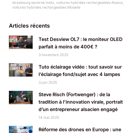
strasbourg saverne metz
,
voitures hybrides rechargeables Alsace
,
voitures hybrides rechargeables Moselle
Articles récents
Test Desview OL7 : le moniteur OLED
parfait à moins de 400€ ?
3 novembre 2025
Tuto éclairage vidéo : tout savoir sur
l’éclairage fond/sujet avec 4 lampes
3 juin 2025
Steve Risch (Fortwenger) : de la
tradition à l’innovation virale, portrait
d’un entrepreneur alsacien engagé
14 mai 2025
Réforme des drones en Europe : une