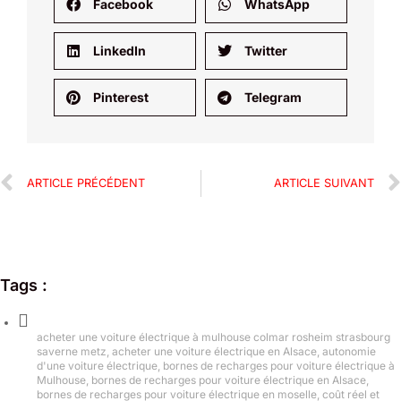
Facebook
WhatsApp
LinkedIn
Twitter
Pinterest
Telegram
ARTICLE PRÉCÉDENT
ARTICLE SUIVANT
Tags :
acheter une voiture électrique à mulhouse colmar rosheim strasbourg
saverne metz
,
acheter une voiture électrique en Alsace
,
autonomie
d'une voiture électrique
,
bornes de recharges pour voiture électrique à
Mulhouse
,
bornes de recharges pour voiture électrique en Alsace
,
bornes de recharges pour voiture électrique en moselle
,
coût réel et