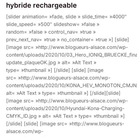
hybride rechargeable
[slider animation= »fade, slide » slide_time= »4000″
slide_speed= »500″ slideshow= »false »
random= »false » control_nav= »true »
prev_next_nav= »true » no_container= »true »] [slide]
[image src= »http://www.blogueurs-alsace.com/wp-
content/uploads/2020/10/03_Hero_IONIQ_BRUECKE_final
update_plaqueOK.jpg » alt= »Alt Text »
type= »thumbnail »] [/slide] [slide] [image
src= »http://www.blogueurs-alsace.com/wp-
content/uploads/2020/10/KONA_HEV_MONOTON_CMJN_
alt= »Alt Text » type= »thumbnail »] [/slide][slide]
[image src= »http://www.blogueurs-alsace.com/wp-
content/uploads/2020/10/Hyundai-Kona-Charging-
CMYK_ID.jpg » alt= »Alt Text » type= »thumbnail »]
[/slide] [slide] [image src= »http://www.blogueurs-
alsace.com/wp-