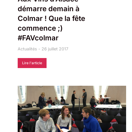
démarre demain à
Colmar ! Que la fête
commence ;)
#FAVcolmar
Actualités
26 juillet 2017
Lire l'article