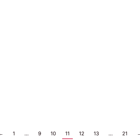
←
1
…
9
10
11
12
13
…
21