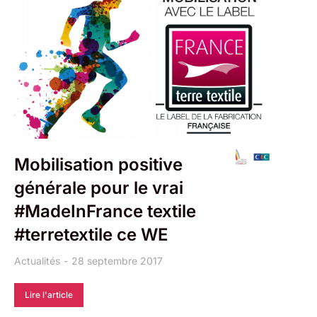
Mobilisation positive
générale pour le vrai
#MadeInFrance textile
#terretextile ce WE
Actualités
28 septembre 2017
Lire l'article