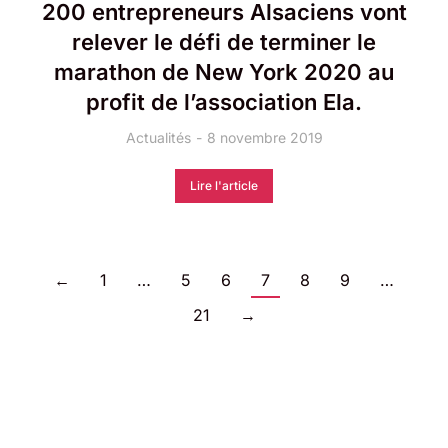
200 entrepreneurs Alsaciens vont
relever le défi de terminer le
marathon de New York 2020 au
profit de l’association Ela.
Actualités
8 novembre 2019
Lire l'article
←
1
…
5
6
7
8
9
…
21
→