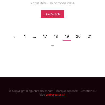
Actualités
16 octobre 2014
Lire l'article
←
1
…
17
18
19
20
21
→
© Copyright Blogueurs d’Alsace® – Marque déposée – Création du
blog
Webcreators.fr