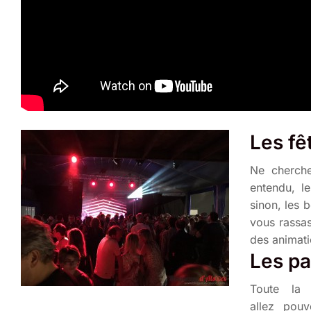
Les fê
Ne cherche
entendu, l
sinon, les 
vous rassa
des animati
Les pa
Toute la 
allez pouv