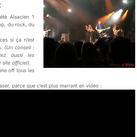
:
’été Alsacien ?
op, du rock, du
ces si ça n’est
s.
(Un conseil :
tez aussi les
ite officiel)
.
ne off tous les
aser, parce que c’est plus marrant en vidéo :