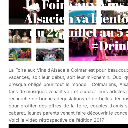
La Foire aux Vin
Alsacien va bien
du 27 juillet au 5
#Drin
La Foire aux Vins d’Alsace à Colmar est pour beaucoup
vacances, soit leur début, soit leur mi-chemin. Quoi q
presque obligé pour tout le monde : Colmariens, Alsac
fans de musiques venant voir et écouter leurs artistes
recherche de bonnes dégustations et de belles découv
pour profiter des offres de la foire, couples d’amis
cabaret, jeunes parents venant faire découvrir le conc
Voici la vidéo rétrospective de l’édition 2017 :