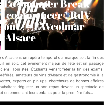
s : Le Summer Break
tôt commencer ! RdV
 août ! #FAVcolmar ​
kAlsace
 d’Alsaciens un repère temporel qui marque soit la fin des
u’il en soit, cet événement majeur de l’été est un passage
iens, Touristes. Étudiants venant fêter la fin des exams,
 préférés, amateurs de vins d’Alsace et de gastronomie à la
ertes, experts en pin-ups, chercheurs de bonnes affaires
 souhaitant déguster un bon repas devant un spectacle de
ept en emmenant leurs enfants pour la première fois…