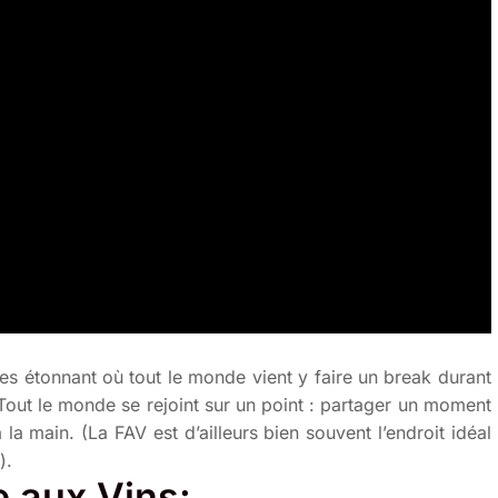
res étonnant où tout le monde vient y faire un break durant
. Tout le monde se rejoint sur un point : partager un moment
la main. (La FAV est d’ailleurs bien souvent l’endroit idéal
).
e aux Vins: