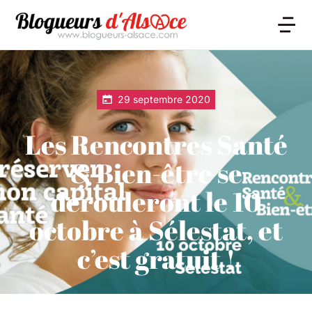
29 septembre 2020
Les Rencontres Santé
& Bien-être se
dérouleront le 10
octobre à Sélestat, et
c’est gratuit !