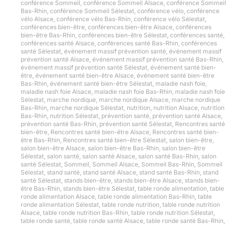
conférence Sommeil
,
conférence Sommeil Alsace
,
conférence Sommeil
Bas-Rhin
,
conférence Sommeil Sélestat
,
conférence vélo
,
conférence
vélo Alsace
,
conférence vélo Bas-Rhin
,
conférence vélo Sélestat
,
conférences bien-être
,
conférences bien-être Alsace
,
conférences
bien-être Bas-Rhin
,
conférences bien-être Sélestat
,
conférences santé
,
conférences santé Alsace
,
conférences santé Bas-Rhin
,
conférences
santé Sélestat
,
événement massif prévention santé
,
événement massif
prévention santé Alsace
,
événement massif prévention santé Bas-Rhin
,
événement massif prévention santé Sélestat
,
événement santé bien-
être
,
événement santé bien-être Alsace
,
événement santé bien-être
Bas-Rhin
,
événement santé bien-être Sélestat
,
maladie nash foie
,
maladie nash foie Alsace
,
maladie nash foie Bas-Rhin
,
maladie nash foie
Sélestat
,
marche nordique
,
marche nordique Alsace
,
marche nordique
Bas-Rhin
,
marche nordique Sélestat
,
nutrition
,
nutrition Alsace
,
nutrition
Bas-Rhin
,
nutrition Sélestat
,
prévention santé
,
prévention santé Alsace
,
prévention santé Bas-Rhin
,
prévention santé Sélestat
,
Rencontres santé
bien-être
,
Rencontres santé bien-être Alsace
,
Rencontres santé bien-
être Bas-Rhin
,
Rencontres santé bien-être Sélestat
,
salon bien-être
,
salon bien-être Alsace
,
salon bien-être Bas-Rhin
,
salon bien-être
Sélestat
,
salon santé
,
salon santé Alsace
,
salon santé Bas-Rhin
,
salon
santé Sélestat
,
Sommeil
,
Sommeil Alsace
,
Sommeil Bas-Rhin
,
Sommeil
Sélestat
,
stand santé
,
stand santé Alsace
,
stand santé Bas-Rhin
,
stand
santé Sélestat
,
stands bien-être
,
stands bien-être Alsace
,
stands bien-
être Bas-Rhin
,
stands bien-être Sélestat
,
table ronde alimentation
,
table
ronde alimentation Alsace
,
table ronde alimentation Bas-Rhin
,
table
ronde alimentation Sélestat
,
table ronde nutrition
,
table ronde nutrition
Alsace
,
table ronde nutrition Bas-Rhin
,
table ronde nutrition Sélestat
,
table ronde santé
,
table ronde santé Alsace
,
table ronde santé Bas-Rhin
,