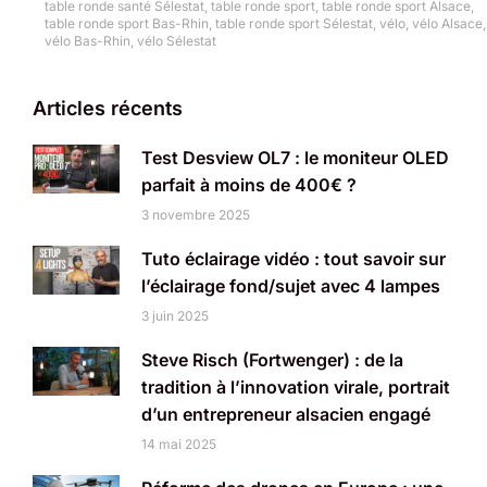
table ronde santé Sélestat
,
table ronde sport
,
table ronde sport Alsace
,
table ronde sport Bas-Rhin
,
table ronde sport Sélestat
,
vélo
,
vélo Alsace
,
vélo Bas-Rhin
,
vélo Sélestat
Articles récents
Test Desview OL7 : le moniteur OLED
parfait à moins de 400€ ?
3 novembre 2025
Tuto éclairage vidéo : tout savoir sur
l’éclairage fond/sujet avec 4 lampes
3 juin 2025
Steve Risch (Fortwenger) : de la
tradition à l’innovation virale, portrait
d’un entrepreneur alsacien engagé
14 mai 2025