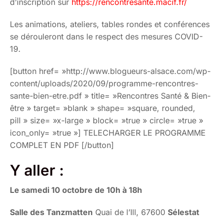
d’inscription sur
https://rencontresante.macif.fr/
Les animations, ateliers, tables rondes et conférences
se dérouleront dans le respect des mesures COVID-
19.
[button href= »http://www.blogueurs-alsace.com/wp-
content/uploads/2020/09/programme-rencontres-
sante-bien-etre.pdf » title= »Rencontres Santé & Bien-
être » target= »blank » shape= »square, rounded,
pill » size= »x-large » block= »true » circle= »true »
icon_only= »true »] TELECHARGER LE PROGRAMME
COMPLET EN PDF [/button]
Y aller :
Le samedi 10 octobre de 10h à 18h
Salle des Tanzmatten
Quai de l’Ill, 67600
Sélestat