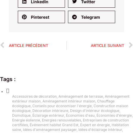
LinkedIn
Twitter
Pinterest
Telegram
ARTICLE PRÉCÉDENT
ARTICLE SUIVANT
Tags :
Accessoires de décoration
,
Aménagement de terrasse
,
Aménagement
extérieur maison
,
Aménagement intérieur maison
,
Chauffage
écologique
,
Conseils pour économiser l'énergie
,
Construction maison
écologique
,
Décoration intérieure
,
Design d'intérieur écologique
,
Domotique
,
Éclairage extérieur
,
Économies d'eau
,
Économies d'énergie
,
Energie éolienne
,
Energies renouvelables
,
Entreprises de construction
certifiées
,
Événement habitat Grand Est
,
Expert en énergie
,
Habitation
saine
,
Idées d'aménagement paysager
,
Idées d'éclairage intérieur
,