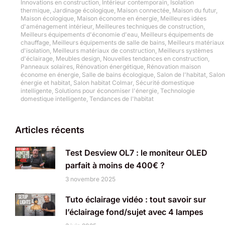
Innovations en construction
,
Intérieur contemporain
,
Isolation
thermique
,
Jardinage écologique
,
Maison connectée
,
Maison du futur
,
Maison écologique
,
Maison économe en énergie
,
Meilleures idées
d'aménagement intérieur
,
Meilleures techniques de construction
,
Meilleurs équipements d'économie d'eau
,
Meilleurs équipements de
chauffage
,
Meilleurs équipements de salle de bains
,
Meilleurs matériaux
d'isolation
,
Meilleurs matériaux de construction
,
Meilleurs systèmes
d'éclairage
,
Meubles design
,
Nouvelles tendances en construction
,
Panneaux solaires
,
Rénovation énergétique
,
Rénovation maison
économe en énergie
,
Salle de bains écologique
,
Salon de l'habitat
,
Salon
énergie et habitat
,
Salon habitat Colmar
,
Sécurité domestique
intelligente
,
Solutions pour économiser l'énergie
,
Technologie
domestique intelligente
,
Tendances de l'habitat
Articles récents
Test Desview OL7 : le moniteur OLED
parfait à moins de 400€ ?
3 novembre 2025
Tuto éclairage vidéo : tout savoir sur
l’éclairage fond/sujet avec 4 lampes